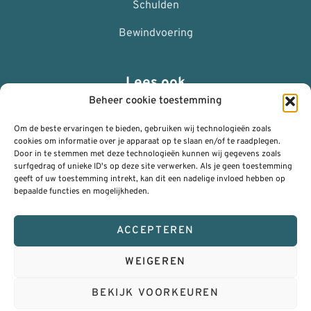
Schulden
Bewindvoering
Lees ook
Beheer cookie toestemming
ANBI
Om de beste ervaringen te bieden, gebruiken wij technologieën zoals
Nalaten
cookies om informatie over je apparaat op te slaan en/of te raadplegen.
Door in te stemmen met deze technologieën kunnen wij gegevens zoals
surfgedrag of unieke ID's op deze site verwerken. Als je geen toestemming
Privacy Policy (AVG)
geeft of uw toestemming intrekt, kan dit een nadelige invloed hebben op
bepaalde functies en mogelijkheden.
Algemene voorwaarden
Klachtenregeling
ACCEPTEREN
WEIGEREN
© 2026 | RSH ICT Management
BEKIJK VOORKEUREN