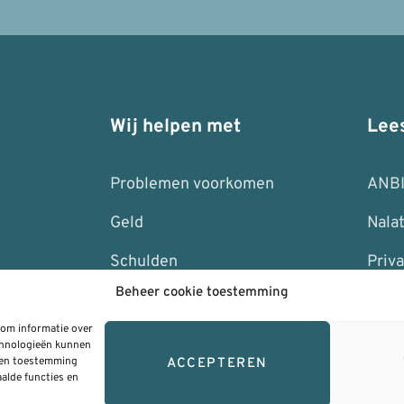
Wij helpen met
Lee
Problemen voorkomen
ANB
Geld
Nala
Schulden
Priva
Beheer cookie toestemming
Bewindvoering
Alge
 om informatie over
Klac
echnologieën kunnen
geen toestemming
ACCEPTEREN
alde functies en