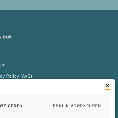
s ook
I
ten
cy Policy (AVG)
mene voorwaarden
htenregeling
WEIGEREN
BEKIJK VOORKEUREN