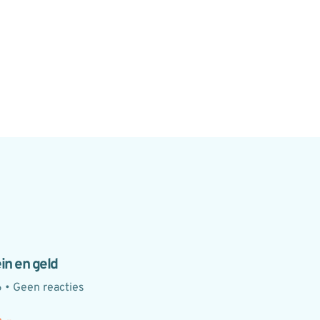
in en geld
6
Geen reacties