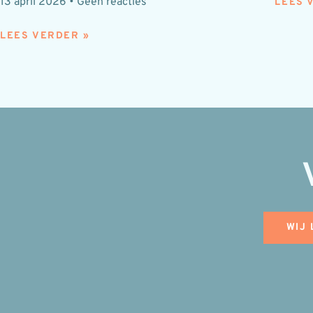
13 april 2026
Geen reacties
LEES 
LEES VERDER »
WIJ