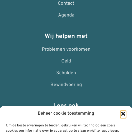
Contact
Agenda
Wij helpen met
Problemen voorkomen
Geld
Schulden
Bewindvoering
Lees ook
Beheer cookie toestemming
ANBI
Om de beste ervaringen te bieden, gebruiken wij technologieën zoals
Nalaten
cookies om informatie over je apparaat op te slaan en/of te raadplegen.