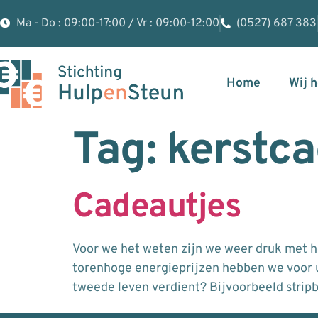
Ma - Do : 09:00-17:00 / Vr : 09:00-12:00
(0527) 687 383
Home
Wij 
Tag:
kerstc
Cadeautjes
Voor we het weten zijn we weer druk met he
torenhoge energieprijzen hebben we voor u 
tweede leven verdient? Bijvoorbeeld strip