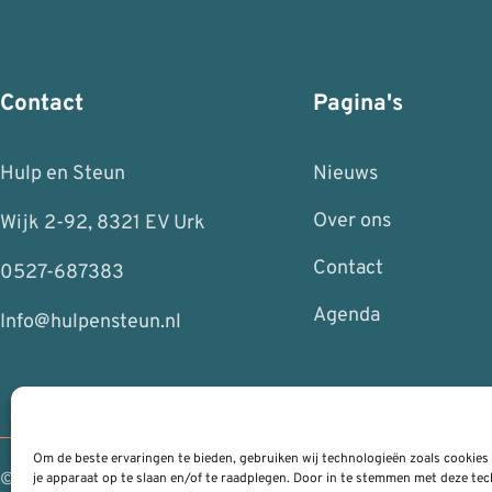
Contact
Pagina's
Hulp en Steun
Nieuws
Over ons
Wijk 2-92, 8321 EV Urk
Contact
0527-687383
Agenda
Info@hulpensteun.nl
Om de beste ervaringen te bieden, gebruiken wij technologieën zoals cookies
© 2026 | RSH ICT Management
je apparaat op te slaan en/of te raadplegen. Door in te stemmen met deze t