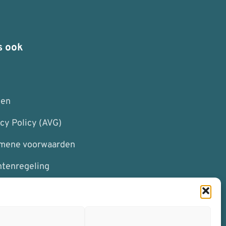
s ook
I
ten
cy Policy (AVG)
mene voorwaarden
htenregeling
MIJN ONVIEW