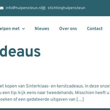
info@hulpensteun.nl
stichtinghulpensteun
helpen met
Nieuws
Over ons
Contact
adeaus
t kopen van Sinterklaas- en kerstcadeaus. In deze onzek
een tip: kijk eens naar tweedehands. Misschien heeft u z
boeken of een gedateerde uitgaven van […]