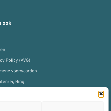
s ook
I
ten
cy Policy (AVG)
mene voorwaarden
htenregeling
MIJN ONVIEW