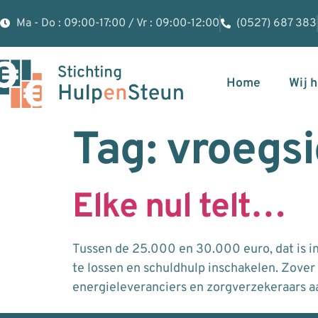
Ma - Do : 09:00-17:00 / Vr : 09:00-12:00
(0527) 687 383
Home
Wij 
Tag:
vroegsi
Elke nul telt…
Tussen de 25.000 en 30.000 euro, dat is i
te lossen en schuldhulp inschakelen. Zover
energieleveranciers en zorgverzekeraars 