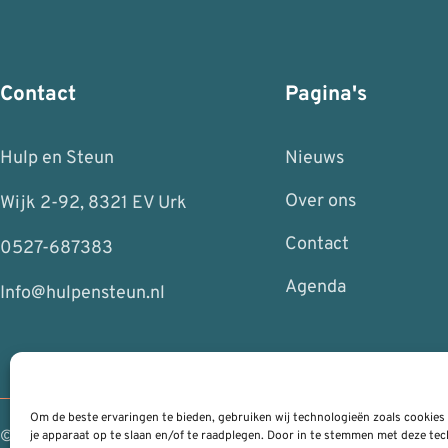
Contact
Pagina's
Hulp en Steun
Nieuws
Over ons
Wijk 2-92, 8321 EV Urk
Contact
0527-687383
Agenda
Info@hulpensteun.nl
Om de beste ervaringen te bieden, gebruiken wij technologieën zoals cookies
© 2026 | RSH ICT Management
je apparaat op te slaan en/of te raadplegen. Door in te stemmen met deze t