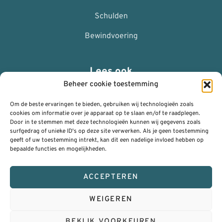
Schulden
Bewindvoering
Lees ook
Beheer cookie toestemming
ANBI
Om de beste ervaringen te bieden, gebruiken wij technologieën zoals
Nalaten
cookies om informatie over je apparaat op te slaan en/of te raadplegen.
Door in te stemmen met deze technologieën kunnen wij gegevens zoals
surfgedrag of unieke ID's op deze site verwerken. Als je geen toestemming
Privacy Policy (AVG)
geeft of uw toestemming intrekt, kan dit een nadelige invloed hebben op
bepaalde functies en mogelijkheden.
Algemene voorwaarden
Klachtenregeling
ACCEPTEREN
WEIGEREN
© 2026 | RSH ICT Management
BEKIJK VOORKEUREN